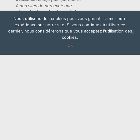
à des sites de percevoir une
rémunération grâce à la création
de liens vers Amazon.fr.
Nous utilisons des cookies pour vous garantir la meilleure
expérience sur notre site. Si vous continuez à utiliser ce
Amazon et le logo Amazon sont
dernier, nous considérerons que vous acceptez l'utilisation des
des marques d’Amazon.com, Inc.
cookies.
ou de ses affiliés
Ok
Plan du site
Contact
Mentions légales
Turbine à glace
Copyright © 2026.
Theme by
MyThemeShop
.
Back to Top ↑