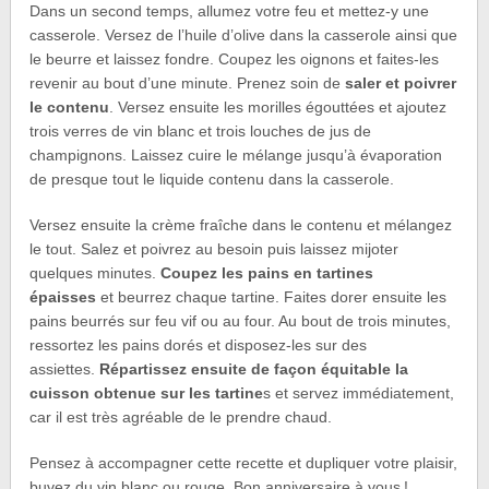
Dans un second temps, allumez votre feu et mettez-y une
casserole. Versez de l’huile d’olive dans la casserole ainsi que
le beurre et laissez fondre. Coupez les oignons et faites-les
revenir au bout d’une minute. Prenez soin de
saler et poivrer
le contenu
. Versez ensuite les morilles égouttées et ajoutez
trois verres de vin blanc et trois louches de jus de
champignons. Laissez cuire le mélange jusqu’à évaporation
de presque tout le liquide contenu dans la casserole.
Versez ensuite la crème fraîche dans le contenu et mélangez
le tout. Salez et poivrez au besoin puis laissez mijoter
quelques minutes.
Coupez les pains en tartines
épaisses
et beurrez chaque tartine. Faites dorer ensuite les
pains beurrés sur feu vif ou au four. Au bout de trois minutes,
ressortez les pains dorés et disposez-les sur des
assiettes.
Répartissez ensuite de façon équitable la
cuisson obtenue sur les tartine
s et servez immédiatement,
car il est très agréable de le prendre chaud.
Pensez à accompagner cette recette et dupliquer votre plaisir,
buvez du vin blanc ou rouge. Bon anniversaire à vous !